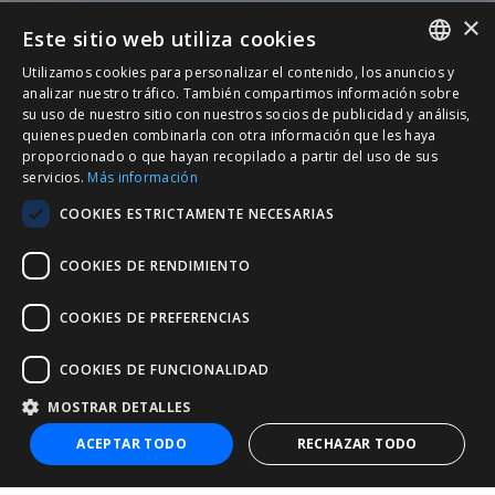
×
Este sitio web utiliza cookies
Utilizamos cookies para personalizar el contenido, los anuncios y
SPANISH
analizar nuestro tráfico. También compartimos información sobre
su uso de nuestro sitio con nuestros socios de publicidad y análisis,
CATALÀ
quienes pueden combinarla con otra información que les haya
proporcionado o que hayan recopilado a partir del uso de sus
ENGLISH
servicios.
Más información
PORTUGUESE
COOKIES ESTRICTAMENTE NECESARIAS
COOKIES DE RENDIMIENTO
COOKIES DE PREFERENCIAS
COOKIES DE FUNCIONALIDAD
MOSTRAR DETALLES
+34 932 20 21 30
ACEPTAR TODO
RECHAZAR TODO
nic@entorno.es