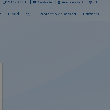
932 202 130 |
Contacte |
Àrea de client |
CA
t
Cloud
SSL
Protecció de marca
Partners