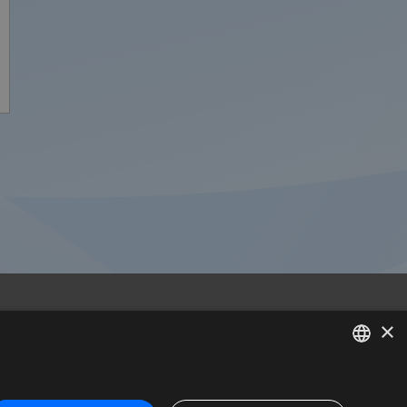
×
Madrid
C/ Méndez Álvaro 20, oficina 440
SPANISH
28045 Madrid