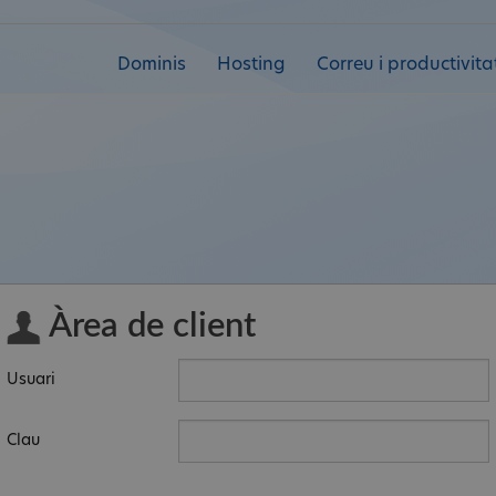
Dominis
Hosting
Correu i productivita
Àrea de client
Usuari
Clau