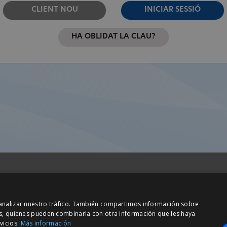
CLIENT NOU
INICIAR SESSIÓ
HA OBLIDAT LA CLAU?
Barcelona (I+D)
y analizar nuestro tráfico. También compartimos información sobre
ta Anna, 32
C/ Josep Estivill, 11-13
sis, quienes pueden combinarla con otra información que les haya
 Cerdanyola Vallès
08027 Barcelona
vicios.
Más información