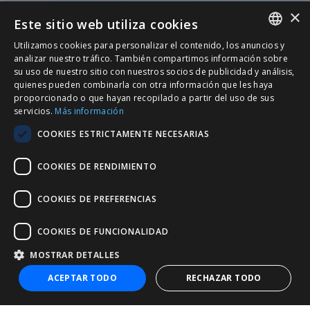
×
Este sitio web utiliza cookies
Utilizamos cookies para personalizar el contenido, los anuncios y
SPANISH
analizar nuestro tráfico. También compartimos información sobre
su uso de nuestro sitio con nuestros socios de publicidad y análisis,
CATALÀ
quienes pueden combinarla con otra información que les haya
proporcionado o que hayan recopilado a partir del uso de sus
ENGLISH
servicios.
Más información
PORTUGUESE
COOKIES ESTRICTAMENTE NECESARIAS
COOKIES DE RENDIMIENTO
COOKIES DE PREFERENCIAS
COOKIES DE FUNCIONALIDAD
MOSTRAR DETALLES
+34 932 20 21 30
ACEPTAR TODO
RECHAZAR TODO
nic@entorno.es