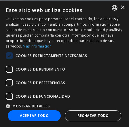
×
Este sitio web utiliza cookies
Utilizamos cookies para personalizar el contenido, los anuncios y
SPANISH
analizar nuestro tráfico. También compartimos información sobre
su uso de nuestro sitio con nuestros socios de publicidad y análisis,
CATALÀ
quienes pueden combinarla con otra información que les haya
proporcionado o que hayan recopilado a partir del uso de sus
ENGLISH
servicios.
Más información
PORTUGUESE
COOKIES ESTRICTAMENTE NECESARIAS
COOKIES DE RENDIMIENTO
COOKIES DE PREFERENCIAS
COOKIES DE FUNCIONALIDAD
MOSTRAR DETALLES
+34 932 20 21 30
ACEPTAR TODO
RECHAZAR TODO
nic@entorno.es