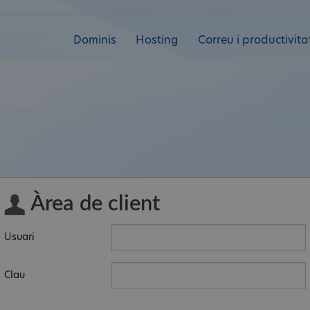
Dominis
Hosting
Correu i productivita
Àrea de client
Usuari
Clau