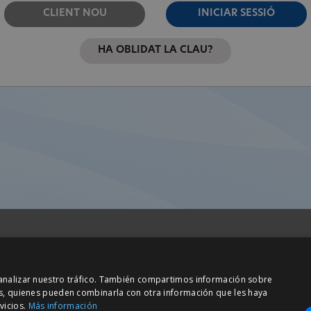
CLIENT NOU
INICIAR SESSIÓ
HA OBLIDAT LA CLAU?
Barcelona (I+D)
y analizar nuestro tráfico. También compartimos información sobre
ta Anna, 32
C/ Josep Estivill, 11-13
sis, quienes pueden combinarla con otra información que les haya
 Cerdanyola Vallès
08027 Barcelona
vicios.
Más información