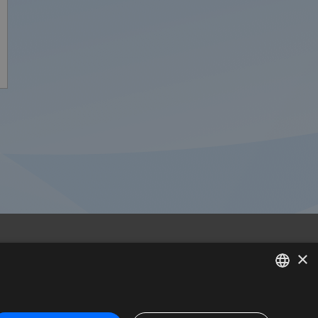
×
Madrid
C/ Méndez Álvaro 20, oficina 440
SPANISH
28045 Madrid