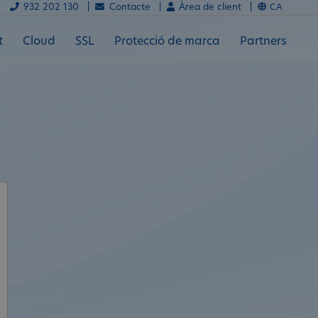
932 202 130 |
Contacte |
Àrea de client |
CA
t
Cloud
SSL
Protecció de marca
Partners