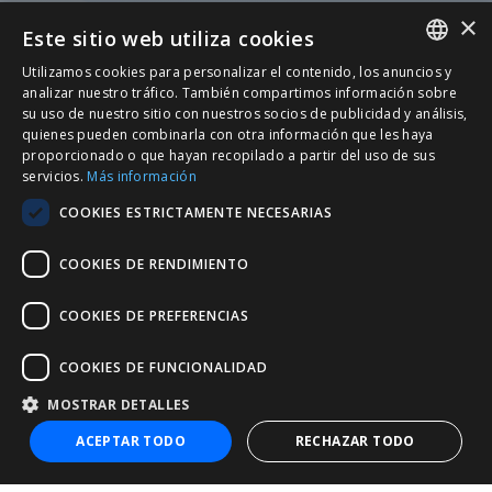
×
Este sitio web utiliza cookies
Utilizamos cookies para personalizar el contenido, los anuncios y
SPANISH
analizar nuestro tráfico. También compartimos información sobre
su uso de nuestro sitio con nuestros socios de publicidad y análisis,
CATALÀ
quienes pueden combinarla con otra información que les haya
proporcionado o que hayan recopilado a partir del uso de sus
ENGLISH
servicios.
Más información
PORTUGUESE
COOKIES ESTRICTAMENTE NECESARIAS
COOKIES DE RENDIMIENTO
COOKIES DE PREFERENCIAS
COOKIES DE FUNCIONALIDAD
MOSTRAR DETALLES
+34 932 20 21 30
ACEPTAR TODO
RECHAZAR TODO
nic@entorno.es