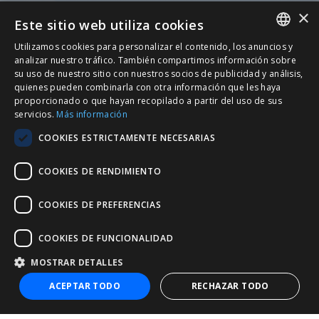
×
Este sitio web utiliza cookies
Utilizamos cookies para personalizar el contenido, los anuncios y
SPANISH
analizar nuestro tráfico. También compartimos información sobre
su uso de nuestro sitio con nuestros socios de publicidad y análisis,
CATALÀ
quienes pueden combinarla con otra información que les haya
proporcionado o que hayan recopilado a partir del uso de sus
ENGLISH
servicios.
Más información
PORTUGUESE
COOKIES ESTRICTAMENTE NECESARIAS
COOKIES DE RENDIMIENTO
COOKIES DE PREFERENCIAS
COOKIES DE FUNCIONALIDAD
MOSTRAR DETALLES
+34 932 20 21 30
ACEPTAR TODO
RECHAZAR TODO
nic@entorno.es