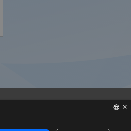
×
Madrid
C/ Méndez Álvaro 20, oficina 440
SPANISH
28045 Madrid