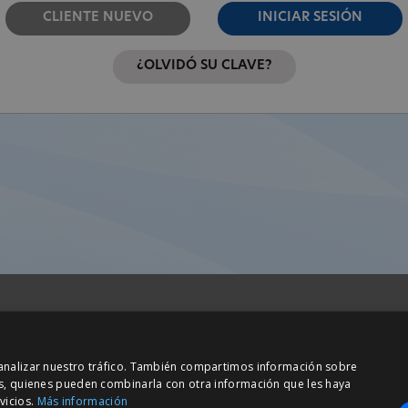
CLIENTE NUEVO
INICIAR SESIÓN
¿OLVIDÓ SU CLAVE?
Barcelona (I+D)
y analizar nuestro tráfico. También compartimos información sobre
ta Anna, 32
C/ Josep Estivill, 11-13
sis, quienes pueden combinarla con otra información que les haya
 Cerdanyola Vallès
08027 Barcelona
vicios.
Más información