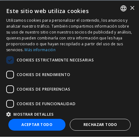
×
Este sitio web utiliza cookies
Utilizamos cookies para personalizar el contenido, los anuncios y
SPANISH
analizar nuestro tráfico. También compartimos información sobre
su uso de nuestro sitio con nuestros socios de publicidad y análisis,
CATALÀ
quienes pueden combinarla con otra información que les haya
proporcionado o que hayan recopilado a partir del uso de sus
ENGLISH
servicios.
Más información
PORTUGUESE
COOKIES ESTRICTAMENTE NECESARIAS
COOKIES DE RENDIMIENTO
COOKIES DE PREFERENCIAS
COOKIES DE FUNCIONALIDAD
MOSTRAR DETALLES
+34 932 20 21 30
ACEPTAR TODO
RECHAZAR TODO
nic@entorno.es