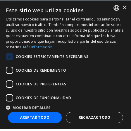
×
Este sitio web utiliza cookies
Utilizamos cookies para personalizar el contenido, los anuncios y
SPANISH
analizar nuestro tráfico. También compartimos información sobre
su uso de nuestro sitio con nuestros socios de publicidad y análisis,
CATALÀ
quienes pueden combinarla con otra información que les haya
proporcionado o que hayan recopilado a partir del uso de sus
ENGLISH
servicios.
Más información
PORTUGUESE
COOKIES ESTRICTAMENTE NECESARIAS
COOKIES DE RENDIMIENTO
COOKIES DE PREFERENCIAS
COOKIES DE FUNCIONALIDAD
MOSTRAR DETALLES
+34 932 20 21 30
ACEPTAR TODO
RECHAZAR TODO
nic@entorno.es